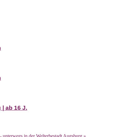
m
m
| ab 16 J.
– unterwegs in der Welterbestadt Augsburg
»