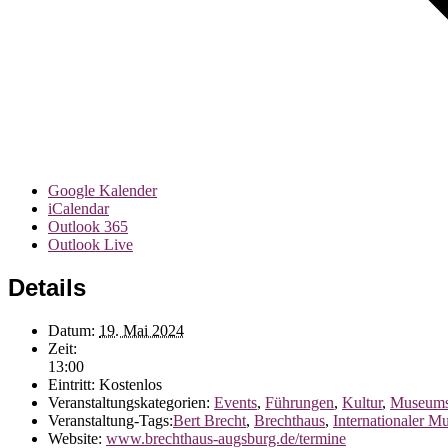
Google Kalender
iCalendar
Outlook 365
Outlook Live
Details
Datum:
19. Mai 2024
Zeit:
13:00
Eintritt:
Kostenlos
Veranstaltungskategorien:
Events
,
Führungen
,
Kultur
,
Museums
Veranstaltung-Tags:
Bert Brecht
,
Brechthaus
,
Internationaler M
Website:
www.brechthaus-augsburg.de/termine