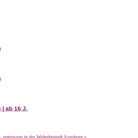
m
m
| ab 16 J.
– unterwegs in der Welterbestadt Augsburg
»