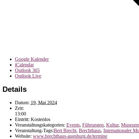
Google Kalender
iCalendar
Outlook 365
Outlook Live
Details
Datum:
19. Mai 2024
Zeit:
13:00
Eintritt:
Kostenlos
Veranstaltungskategorien:
Events
,
Führungen
,
Kultur
,
Museums
Veranstaltung-Tags:
Bert Brecht
,
Brechthaus
,
Internationaler M
Website:
www.brechthaus-augsburg.de/termine