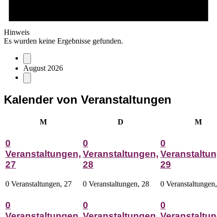
Hinweis
Es wurden keine Ergebnisse gefunden.
August 2026
Kalender von Veranstaltungen
Montag
Dienstag
Mitt
M
D
M
0
0
0
Veranstaltungen,
Veranstaltungen,
Veranstaltun
27
28
29
0 Veranstaltungen,
27
0 Veranstaltungen,
28
0 Veranstaltungen
0
0
0
Veranstaltungen,
Veranstaltungen,
Veranstaltun