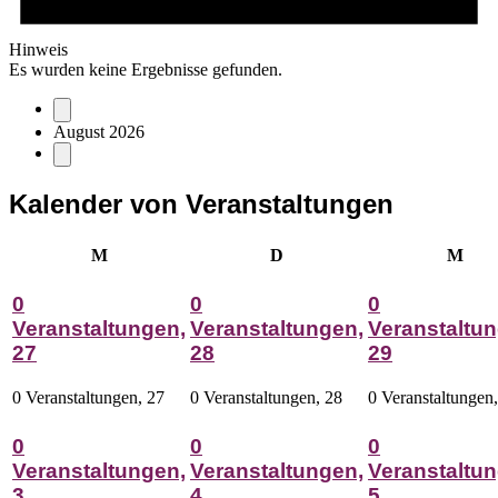
Hinweis
Es wurden keine Ergebnisse gefunden.
August 2026
Kalender von Veranstaltungen
Montag
Dienstag
Mitt
M
D
M
0
0
0
Veranstaltungen,
Veranstaltungen,
Veranstaltun
27
28
29
0 Veranstaltungen,
27
0 Veranstaltungen,
28
0 Veranstaltungen
0
0
0
Veranstaltungen,
Veranstaltungen,
Veranstaltun
3
4
5