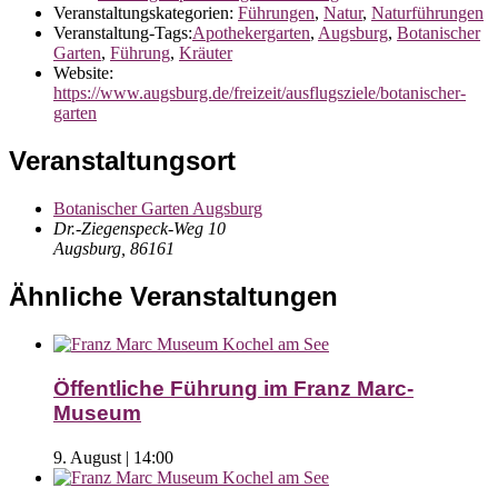
Veranstaltungskategorien:
Führungen
,
Natur
,
Naturführungen
Veranstaltung-Tags:
Apothekergarten
,
Augsburg
,
Botanischer
Garten
,
Führung
,
Kräuter
Website:
https://www.augsburg.de/freizeit/ausflugsziele/botanischer-
garten
Veranstaltungsort
Botanischer Garten Augsburg
Dr.-Ziegenspeck-Weg 10
Augsburg
,
86161
Ähnliche Veranstaltungen
Öffentliche Führung im Franz Marc-
Museum
9. August | 14:00