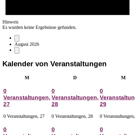
Hinweis
Es wurden keine Ergebnisse gefunden.
August 2026
Kalender von Veranstaltungen
Montag
Dienstag
Mitt
M
D
M
0
0
0
Veranstaltungen,
Veranstaltungen,
Veranstaltun
27
28
29
0 Veranstaltungen,
27
0 Veranstaltungen,
28
0 Veranstaltungen
0
0
0