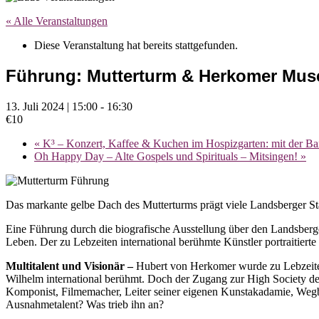
« Alle Veranstaltungen
Diese Veranstaltung hat bereits stattgefunden.
Führung: Mutterturm & Herkomer Mu
13. Juli 2024 | 15:00
-
16:30
€10
«
K³ – Konzert, Kaffee & Kuchen im Hospizgarten: mit der
Oh Happy Day – Alte Gospels und Spirituals – Mitsingen!
»
Das markante gelbe Dach des Mutterturms prägt viele Landsberger St
Eine Führung durch die biografische Ausstellung über den Landsber
Leben. Der zu Lebzeiten international berühmte Künstler portraitiert
Multitalent und Visionär –
Hubert von Herkomer wurde zu Lebzeiten
Wilhelm international berühmt. Doch der Zugang zur High Society der
Komponist, Filmemacher, Leiter seiner eigenen Kunstakadamie, Wegbe
Ausnahmetalent? Was trieb ihn an?