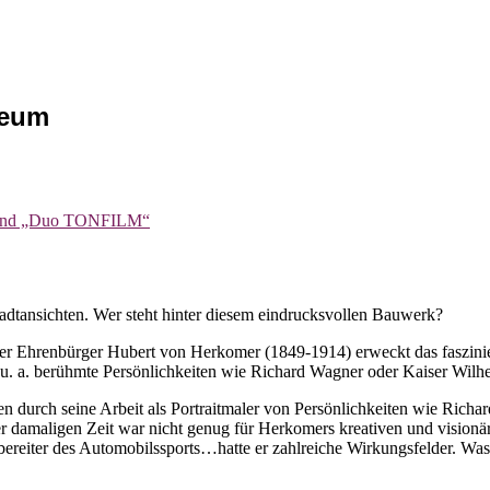
seum
 Band „Duo TONFILM“
adtansichten. Wer steht hinter diesem eindrucksvollen Bauwerk?
ger Ehrenbürger Hubert von Herkomer (1849-1914) erweckt das faszin
e u. a. berühmte Persönlichkeiten wie Richard Wagner oder Kaiser Wilh
 durch seine Arbeit als Portraitmaler von Persönlichkeiten wie Richa
 damaligen Zeit war nicht genug für Herkomers kreativen und visionär
reiter des Automobilssports…hatte er zahlreiche Wirkungsfelder. Was 