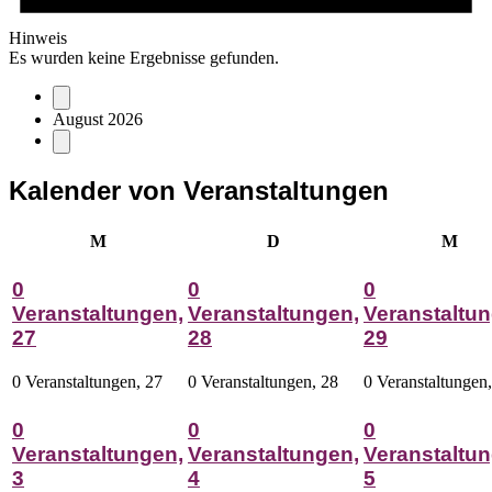
Hinweis
Es wurden keine Ergebnisse gefunden.
August 2026
Kalender von Veranstaltungen
Montag
Dienstag
Mitt
M
D
M
0
0
0
Veranstaltungen,
Veranstaltungen,
Veranstaltun
27
28
29
0 Veranstaltungen,
27
0 Veranstaltungen,
28
0 Veranstaltungen
0
0
0
Veranstaltungen,
Veranstaltungen,
Veranstaltun
3
4
5