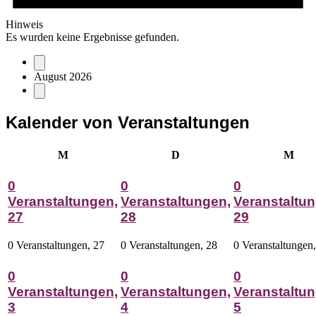
Hinweis
Es wurden keine Ergebnisse gefunden.
August 2026
Kalender von Veranstaltungen
Montag
Dienstag
Mitt
M
D
M
0
0
0
Veranstaltungen,
Veranstaltungen,
Veranstaltun
27
28
29
0 Veranstaltungen,
27
0 Veranstaltungen,
28
0 Veranstaltungen
0
0
0
Veranstaltungen,
Veranstaltungen,
Veranstaltun
3
4
5