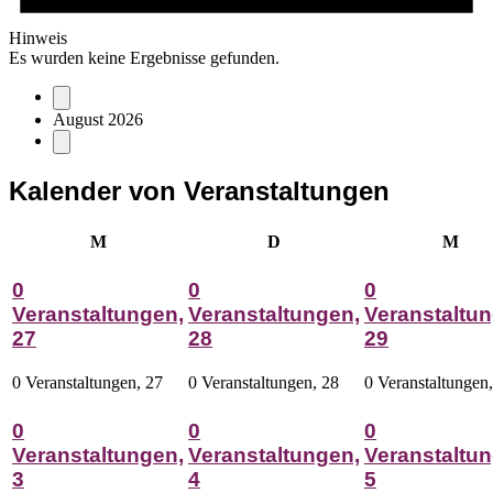
Hinweis
Es wurden keine Ergebnisse gefunden.
August 2026
Kalender von Veranstaltungen
Montag
Dienstag
Mitt
M
D
M
0
0
0
Veranstaltungen,
Veranstaltungen,
Veranstaltun
27
28
29
0 Veranstaltungen,
27
0 Veranstaltungen,
28
0 Veranstaltungen
0
0
0
Veranstaltungen,
Veranstaltungen,
Veranstaltun
3
4
5