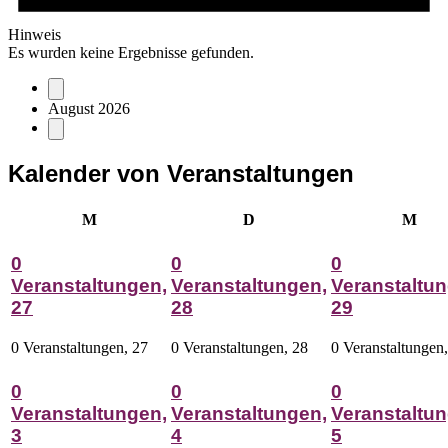
Hinweis
Es wurden keine Ergebnisse gefunden.
August 2026
Kalender von Veranstaltungen
Montag
Dienstag
Mitt
M
D
M
0
0
0
Veranstaltungen,
Veranstaltungen,
Veranstaltun
27
28
29
0 Veranstaltungen,
27
0 Veranstaltungen,
28
0 Veranstaltungen
0
0
0
Veranstaltungen,
Veranstaltungen,
Veranstaltun
3
4
5