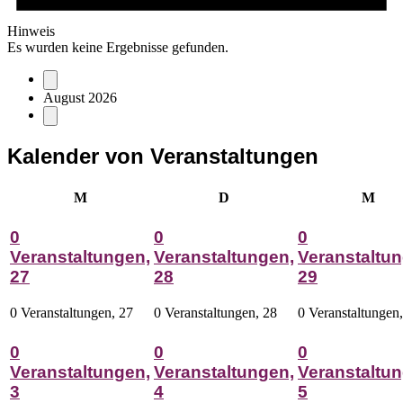
Hinweis
Es wurden keine Ergebnisse gefunden.
August 2026
Kalender von Veranstaltungen
Montag
Dienstag
Mitt
M
D
M
0
0
0
Veranstaltungen,
Veranstaltungen,
Veranstaltun
27
28
29
0 Veranstaltungen,
27
0 Veranstaltungen,
28
0 Veranstaltungen
0
0
0
Veranstaltungen,
Veranstaltungen,
Veranstaltun
3
4
5