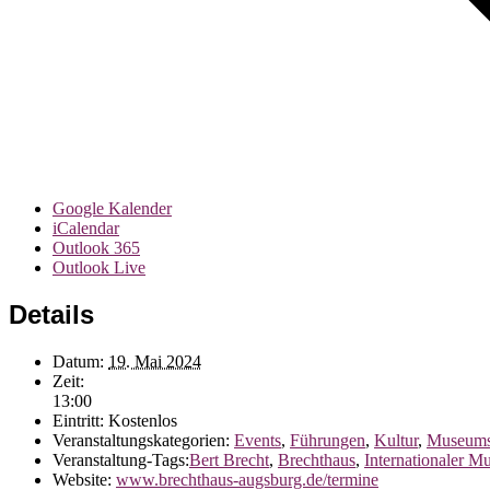
Google Kalender
iCalendar
Outlook 365
Outlook Live
Details
Datum:
19. Mai 2024
Zeit:
13:00
Eintritt:
Kostenlos
Veranstaltungskategorien:
Events
,
Führungen
,
Kultur
,
Museums
Veranstaltung-Tags:
Bert Brecht
,
Brechthaus
,
Internationaler M
Website:
www.brechthaus-augsburg.de/termine