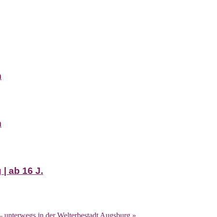
m
m
| ab 16 J.
– unterwegs in der Welterbestadt Augsburg
»