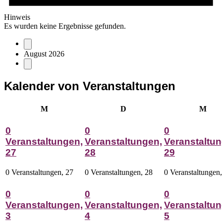
Hinweis
Es wurden keine Ergebnisse gefunden.
August 2026
Kalender von Veranstaltungen
Montag
Dienstag
Mitt
M
D
M
0
0
0
Veranstaltungen,
Veranstaltungen,
Veranstaltun
27
28
29
0 Veranstaltungen,
27
0 Veranstaltungen,
28
0 Veranstaltungen
0
0
0
Veranstaltungen,
Veranstaltungen,
Veranstaltun
3
4
5