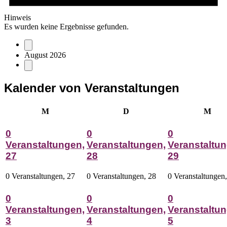
Hinweis
Es wurden keine Ergebnisse gefunden.
August 2026
Kalender von Veranstaltungen
Montag
Dienstag
Mitt
M
D
M
0
0
0
Veranstaltungen,
Veranstaltungen,
Veranstaltun
27
28
29
0 Veranstaltungen,
27
0 Veranstaltungen,
28
0 Veranstaltungen
0
0
0
Veranstaltungen,
Veranstaltungen,
Veranstaltun
3
4
5