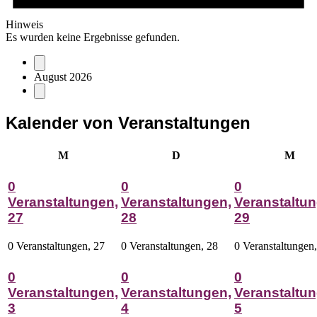
Hinweis
Es wurden keine Ergebnisse gefunden.
August 2026
Kalender von Veranstaltungen
Montag
Dienstag
Mitt
M
D
M
0
0
0
Veranstaltungen,
Veranstaltungen,
Veranstaltun
27
28
29
0 Veranstaltungen,
27
0 Veranstaltungen,
28
0 Veranstaltungen
0
0
0
Veranstaltungen,
Veranstaltungen,
Veranstaltun
3
4
5