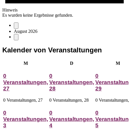
Hinweis
Es wurden keine Ergebnisse gefunden.
August 2026
Kalender von Veranstaltungen
Montag
Dienstag
Mitt
M
D
M
0
0
0
Veranstaltungen,
Veranstaltungen,
Veranstaltun
27
28
29
0 Veranstaltungen,
27
0 Veranstaltungen,
28
0 Veranstaltungen
0
0
0
Veranstaltungen,
Veranstaltungen,
Veranstaltun
3
4
5