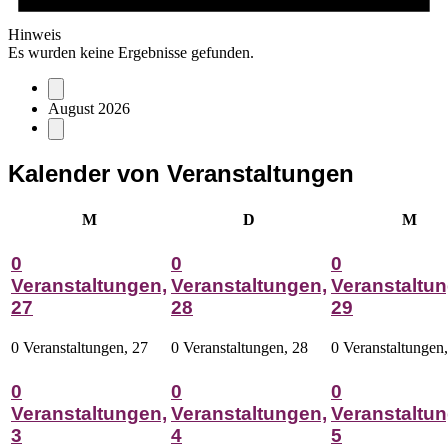
Hinweis
Es wurden keine Ergebnisse gefunden.
August 2026
Kalender von Veranstaltungen
Montag
Dienstag
Mitt
M
D
M
0
0
0
Veranstaltungen,
Veranstaltungen,
Veranstaltun
27
28
29
0 Veranstaltungen,
27
0 Veranstaltungen,
28
0 Veranstaltungen
0
0
0
Veranstaltungen,
Veranstaltungen,
Veranstaltun
3
4
5