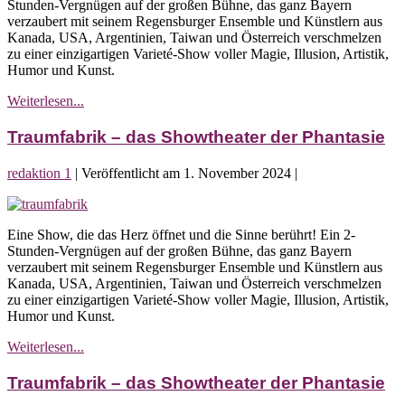
Stunden-Vergnügen auf der großen Bühne, das ganz Bayern
Showtheater
verzaubert mit seinem Regensburger Ensemble und Künstlern aus
der
Kanada, USA, Argentinien, Taiwan und Österreich verschmelzen
Phantasie
zu einer einzigartigen Varieté-Show voller Magie, Illusion, Artistik,
Humor und Kunst.
Traumfabrik
Weiterlesen...
–
das
Traumfabrik – das Showtheater der Phantasie
Showtheater
der
redaktion 1
|
Veröffentlicht am
1. November 2024
|
Phantasie
Traumfabrik
–
Eine Show, die das Herz öffnet und die Sinne berührt! Ein 2-
das
Stunden-Vergnügen auf der großen Bühne, das ganz Bayern
Showtheater
verzaubert mit seinem Regensburger Ensemble und Künstlern aus
der
Kanada, USA, Argentinien, Taiwan und Österreich verschmelzen
Phantasie
zu einer einzigartigen Varieté-Show voller Magie, Illusion, Artistik,
Humor und Kunst.
Traumfabrik
Weiterlesen...
–
das
Traumfabrik – das Showtheater der Phantasie
Showtheater