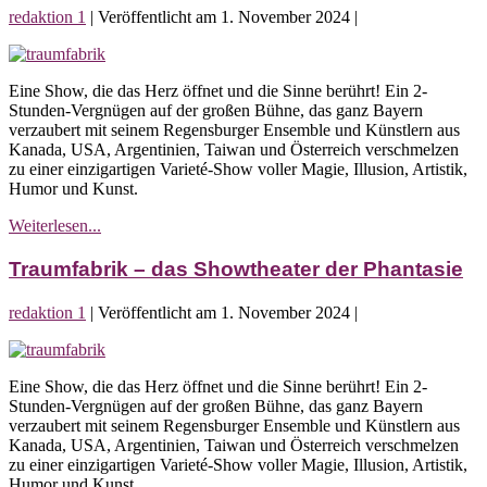
der
redaktion 1
|
Veröffentlicht am
1. November 2024
|
Phantasie
Traumfabrik
–
Eine Show, die das Herz öffnet und die Sinne berührt! Ein 2-
das
Stunden-Vergnügen auf der großen Bühne, das ganz Bayern
Showtheater
verzaubert mit seinem Regensburger Ensemble und Künstlern aus
der
Kanada, USA, Argentinien, Taiwan und Österreich verschmelzen
Phantasie
zu einer einzigartigen Varieté-Show voller Magie, Illusion, Artistik,
Humor und Kunst.
Traumfabrik
Weiterlesen...
–
das
Traumfabrik – das Showtheater der Phantasie
Showtheater
der
redaktion 1
|
Veröffentlicht am
1. November 2024
|
Phantasie
Traumfabrik
–
Eine Show, die das Herz öffnet und die Sinne berührt! Ein 2-
das
Stunden-Vergnügen auf der großen Bühne, das ganz Bayern
Showtheater
verzaubert mit seinem Regensburger Ensemble und Künstlern aus
der
Kanada, USA, Argentinien, Taiwan und Österreich verschmelzen
Phantasie
zu einer einzigartigen Varieté-Show voller Magie, Illusion, Artistik,
Humor und Kunst.