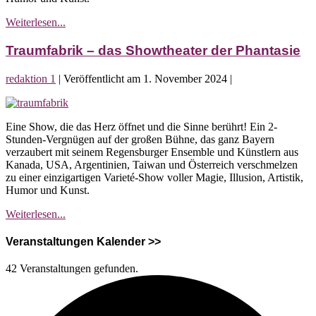
Traumfabrik
Weiterlesen...
–
das
Traumfabrik – das Showtheater der Phantasie
Showtheater
der
redaktion 1
|
Veröffentlicht am
1. November 2024
|
Phantasie
Traumfabrik
–
Eine Show, die das Herz öffnet und die Sinne berührt! Ein 2-
das
Stunden-Vergnügen auf der großen Bühne, das ganz Bayern
Showtheater
verzaubert mit seinem Regensburger Ensemble und Künstlern aus
der
Kanada, USA, Argentinien, Taiwan und Österreich verschmelzen
Phantasie
zu einer einzigartigen Varieté-Show voller Magie, Illusion, Artistik,
Humor und Kunst.
Traumfabrik
Weiterlesen...
–
das
Veranstaltungen Kalender >>
Showtheater
der
42 Veranstaltungen gefunden.
Phantasie