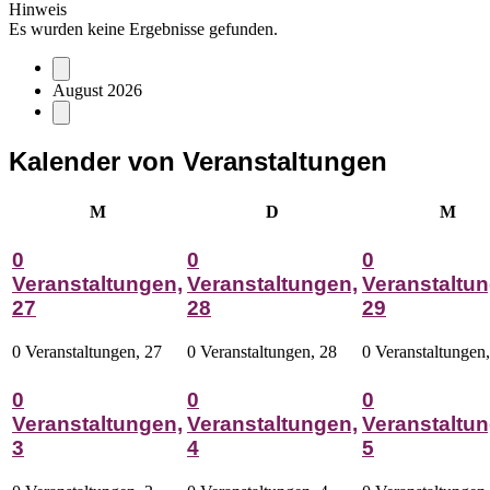
Hinweis
Es wurden keine Ergebnisse gefunden.
August 2026
Kalender von Veranstaltungen
Montag
Dienstag
Mitt
M
D
M
0
0
0
Veranstaltungen,
Veranstaltungen,
Veranstaltun
27
28
29
0 Veranstaltungen,
27
0 Veranstaltungen,
28
0 Veranstaltungen
0
0
0
Veranstaltungen,
Veranstaltungen,
Veranstaltun
3
4
5