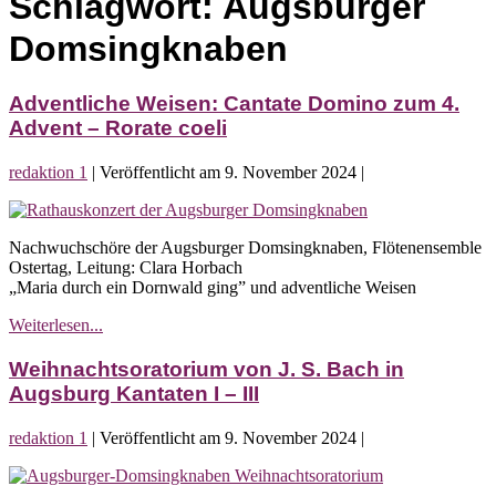
Schlagwort:
Augsburger
Domsingknaben
Adventliche Weisen: Cantate Domino zum 4.
Advent – Rorate coeli
redaktion 1
|
Veröffentlicht am
9. November 2024
|
Adventliche
Weisen:
Nachwuchschöre der Augsburger Domsingknaben, Flötenensemble
Cantate
Ostertag, Leitung: Clara Horbach
Domino
„Maria durch ein Dornwald ging” und adventliche Weisen
zum
4.
Adventliche
Weiterlesen...
Advent
Weisen:
–
Cantate
Weihnachtsoratorium von J. S. Bach in
Rorate
Domino
coeli
Augsburg Kantaten I – III
zum
4.
redaktion 1
|
Veröffentlicht am
9. November 2024
|
Advent
–
Weihnachtsoratorium
Rorate
von