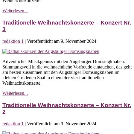
Weihnachtskonzerte.
Traditionelle
Weiterlesen...
Weihnachtskonzerte
–
Traditionelle Weihnachtskonzerte – Konzert Nr.
Konzert
3
Nr.
4
redaktion 1
|
Veröffentlicht am
9. November 2024
|
Traditionelle
Weihnachtskonzerte
Adventlicher Musikgenuss mit den Augsburger Domsingknaben:
–
Stimmungsvoll in die weihnachtliche Vorfreude eintauchen, das geht
Konzert
am besten zusammen mit den Augsburger Domsingknaben im
Nr.
kleinen Goldenen Saal in einem der vier traditionellen
3
Weihnachtskonzerte.
Traditionelle
Weiterlesen...
Weihnachtskonzerte
–
Traditionelle Weihnachtskonzerte – Konzert Nr.
Konzert
2
Nr.
3
redaktion 1
|
Veröffentlicht am
9. November 2024
|
Traditionelle