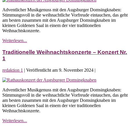
Weihnachtskonzerte
Adventlicher Musikgenuss mit den Augsburger Domsingknaben:
–
Stimmungsvoll in die weihnachtliche Vorfreude eintauchen, das geht
Konzert
am besten zusammen mit den Augsburger Domsingknaben im
Nr.
kleinen Goldenen Saal in einem der vier traditionellen
2
Weihnachtskonzerte.
Traditionelle
Weiterlesen...
Weihnachtskonzerte
–
Traditionelle Weihnachtskonzerte – Konzert Nr.
Konzert
1
Nr.
2
redaktion 1
|
Veröffentlicht am
9. November 2024
|
Traditionelle
Weihnachtskonzerte
Adventlicher Musikgenuss mit den Augsburger Domsingknaben:
–
Stimmungsvoll in die weihnachtliche Vorfreude eintauchen, das geht
Konzert
am besten zusammen mit den Augsburger Domsingknaben im
Nr.
kleinen Goldenen Saal in einem der vier traditionellen
1
Weihnachtskonzerte.
Traditionelle
Weiterlesen...
Weihnachtskonzerte