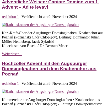
–
Adventliche Weisen: Cantate Domino zum 1.
Konzert
Advent – Ad te levavi
Nr.
1
redaktion 1
|
Veröffentlicht am
9. November 2024
|
Adventliche
Weisen:
Karl-Kraft-Chor der Augsburger Domsingknaben, Knabenchor aus
Cantate
Poznań (Poznański Chór Chłopięcy), Leitung: Domkantor Julian
Domino
Müller-Henneberg, Jacek Sykulski
zum
Katechesen von Bischof Dr. Bertram Meier
1.
Advent
Adventliche
Weiterlesen...
–
Weisen:
Ad
Cantate
Hochzoller Advent mit den Augsburger
te
Domino
levavi
Domsingknaben und dem Knabenchor aus
zum
Poznań
1.
Advent
redaktion 1
|
Veröffentlicht am
9. November 2024
|
–
Ad
Hochzoller
te
Advent
levavi
Kammerchor der Augsburger Domsingknaben • Knabenchor aus
mit
Poznań (Poznański Chór Chłopięcy) • Leitung: Domkapellmeister
den