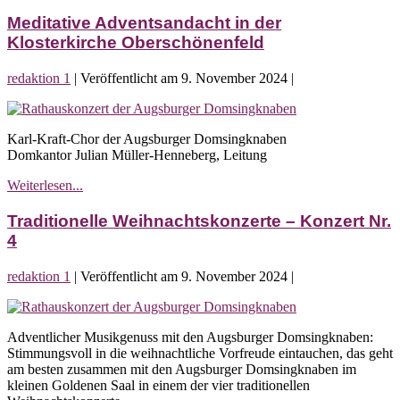
von
III
J.
Meditative Adventsandacht in der
S.
Klosterkirche Oberschönenfeld
Bach
in
redaktion 1
|
Veröffentlicht am
9. November 2024
|
Augsburg
Kantaten
Meditative
I
Adventsandacht
–
Karl-Kraft-Chor der Augsburger Domsingknaben
in
III
Domkantor Julian Müller-Henneberg, Leitung
der
Klosterkirche
Meditative
Weiterlesen...
Oberschönenfeld
Adventsandacht
in
Traditionelle Weihnachtskonzerte – Konzert Nr.
der
4
Klosterkirche
Oberschönenfeld
redaktion 1
|
Veröffentlicht am
9. November 2024
|
Traditionelle
Weihnachtskonzerte
Adventlicher Musikgenuss mit den Augsburger Domsingknaben:
–
Stimmungsvoll in die weihnachtliche Vorfreude eintauchen, das geht
Konzert
am besten zusammen mit den Augsburger Domsingknaben im
Nr.
kleinen Goldenen Saal in einem der vier traditionellen
4