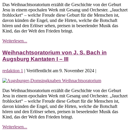
coeli
Das Weihnachtsoratorium erzählt die Geschichte von der Geburt
J.
Jesu in einem epochalen Werk mit Gesang und Orchester. „Jauchzet
S.
frohlocket“ – welche Freude diese Geburt für die Menschen ist,
Bach
davon künden die Engel, und die Hirten, welche die Botschaft
in
hören und den Erlöser sehen, preisen in beseelender Musik das
Augsburg
Kind, das der Welt den Frieden bringt.
Kantaten
I
Weihnachtsoratorium
Weiterlesen...
–
von
III
J.
Weihnachtsoratorium von J. S. Bach in
S.
Augsburg Kantaten I – III
Bach
in
redaktion 1
|
Veröffentlicht am
9. November 2024
|
Augsburg
Kantaten
Weihnachtsoratorium
I
von
–
Das Weihnachtsoratorium erzählt die Geschichte von der Geburt
J.
III
Jesu in einem epochalen Werk mit Gesang und Orchester. „Jauchzet
S.
frohlocket“ – welche Freude diese Geburt für die Menschen ist,
Bach
davon künden die Engel, und die Hirten, welche die Botschaft
in
hören und den Erlöser sehen, preisen in beseelender Musik das
Augsburg
Kind, das der Welt den Frieden bringt.
Kantaten
I
Weihnachtsoratorium
Weiterlesen...
–