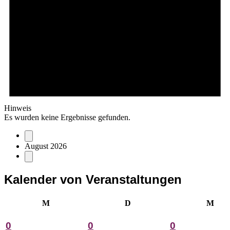
Hinweis
Es wurden keine Ergebnisse gefunden.
August 2026
Kalender von Veranstaltungen
Montag
Dienstag
Mitt
M
D
M
0
0
0