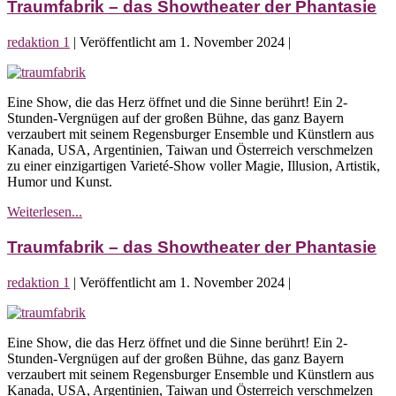
das
Traumfabrik – das Showtheater der Phantasie
Showtheater
der
redaktion 1
|
Veröffentlicht am
1. November 2024
|
Phantasie
Traumfabrik
–
Eine Show, die das Herz öffnet und die Sinne berührt! Ein 2-
das
Stunden-Vergnügen auf der großen Bühne, das ganz Bayern
Showtheater
verzaubert mit seinem Regensburger Ensemble und Künstlern aus
der
Kanada, USA, Argentinien, Taiwan und Österreich verschmelzen
Phantasie
zu einer einzigartigen Varieté-Show voller Magie, Illusion, Artistik,
Humor und Kunst.
Traumfabrik
Weiterlesen...
–
das
Traumfabrik – das Showtheater der Phantasie
Showtheater
der
redaktion 1
|
Veröffentlicht am
1. November 2024
|
Phantasie
Traumfabrik
–
Eine Show, die das Herz öffnet und die Sinne berührt! Ein 2-
das
Stunden-Vergnügen auf der großen Bühne, das ganz Bayern
Showtheater
verzaubert mit seinem Regensburger Ensemble und Künstlern aus
der
Kanada, USA, Argentinien, Taiwan und Österreich verschmelzen
Phantasie