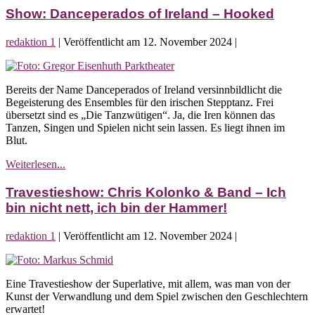
of
Show: Danceperados of Ireland – Hooked
Ireland
–
redaktion 1
|
Veröffentlicht am
12. November 2024
|
Hooked
Show:
Danceperados
Bereits der Name Danceperados of Ireland versinnbildlicht die
of
Begeisterung des Ensembles für den irischen Stepptanz. Frei
Ireland
übersetzt sind es „Die Tanzwütigen“. Ja, die Iren können das
–
Tanzen, Singen und Spielen nicht sein lassen. Es liegt ihnen im
Hooked
Blut.
Show:
Weiterlesen...
Danceperados
of
Travestieshow: Chris Kolonko & Band – Ich
Ireland
bin nicht nett, ich bin der Hammer!
–
Hooked
redaktion 1
|
Veröffentlicht am
12. November 2024
|
Travestieshow:
Chris
Eine Travestieshow der Superlative, mit allem, was man von der
Kolonko
Kunst der Verwandlung und dem Spiel zwischen den Geschlechtern
&
erwartet!
Band