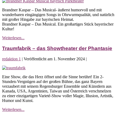
Musical:
bin
Brandner
nicht
Brandner Kaspar – Das Musical- äußerst humorvoll und mit
Kaspar
nett,
wunderbaren eingängigen Songs in Ohrwurmqualität, und natürlich
ich
mit großer Hingabe zur bayrischen Heimat.
bin
Brandner Kaspar – Das Musical. Ein großartiges Stück bayerischer
der
Kultur!
Hammer!
Musical:
Weiterlesen...
Brandner
Kaspar
Traumfabrik – das Showtheater der Phantasie
redaktion 1
|
Veröffentlicht am
1. November 2024
|
Traumfabrik
–
Eine Show, die das Herz öffnet und die Sinne berührt! Ein 2-
das
Stunden-Vergnügen auf der großen Bühne, das ganz Bayern
Showtheater
verzaubert mit seinem Regensburger Ensemble und Künstlern aus
der
Kanada, USA, Argentinien, Taiwan und Österreich verschmelzen
Phantasie
zu einer einzigartigen Varieté-Show voller Magie, Illusion, Artistik,
Humor und Kunst.
Traumfabrik
Weiterlesen...
–