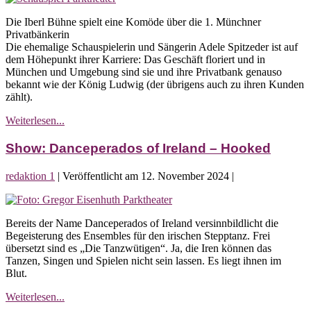
mich
Adele
nicht
Die Iberl Bühne spielt eine Komöde über die 1. Münchner
Spitzeder
an
Privatbänkerin
oder
Die ehemalige Schauspielerin und Sängerin Adele Spitzeder ist auf
wia
dem Höhepunkt ihrer Karriere: Das Geschäft floriert und in
mas
München und Umgebung sind sie und ihre Privatbank genauso
Spui
bekannt wie der König Ludwig (der übrigens auch zu ihren Kunden
spuit.
zählt).
Schauspiel:
Weiterlesen...
Adele
Spitzeder
Show: Danceperados of Ireland – Hooked
oder
wia
redaktion 1
|
Veröffentlicht am
12. November 2024
|
mas
Spui
Show:
spuit.
Danceperados
Bereits der Name Danceperados of Ireland versinnbildlicht die
of
Begeisterung des Ensembles für den irischen Stepptanz. Frei
Ireland
übersetzt sind es „Die Tanzwütigen“. Ja, die Iren können das
–
Tanzen, Singen und Spielen nicht sein lassen. Es liegt ihnen im
Hooked
Blut.
Show:
Weiterlesen...
Danceperados