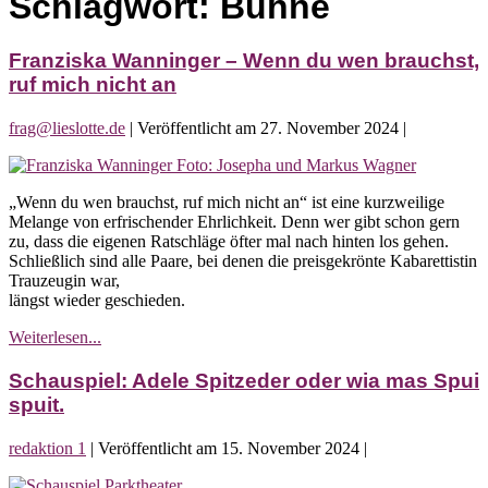
Schlagwort:
Bühne
Franziska Wanninger – Wenn du wen brauchst,
ruf mich nicht an
frag@lieslotte.de
|
Veröffentlicht am
27. November 2024
|
Franziska
Wanninger
„Wenn du wen brauchst, ruf mich nicht an“ ist eine kurzweilige
–
Melange von erfrischender Ehrlichkeit. Denn wer gibt schon gern
Wenn
zu, dass die eigenen Ratschläge öfter mal nach hinten los gehen.
du
Schließlich sind alle Paare, bei denen die preisgekrönte Kabarettistin
wen
Trauzeugin war,
brauchst,
längst wieder geschieden.
ruf
mich
Franziska
Weiterlesen...
nicht
Wanninger
an
–
Schauspiel: Adele Spitzeder oder wia mas Spui
Wenn
spuit.
du
wen
redaktion 1
|
Veröffentlicht am
15. November 2024
|
brauchst,
ruf
Schauspiel: