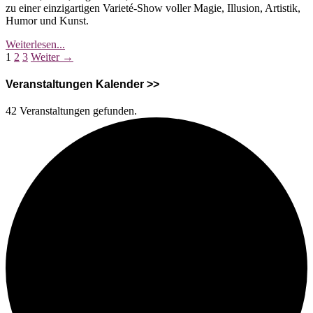
zu einer einzigartigen Varieté-Show voller Magie, Illusion, Artistik,
Humor und Kunst.
Traumfabrik
Weiterlesen...
Seitennummerierung
–
1
2
3
Weiter →
das
der
Showtheater
Veranstaltungen Kalender >>
der
Beiträge
Phantasie
42 Veranstaltungen gefunden.