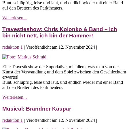
Bunt, schlüpfrig, leise und laut, und endlich wieder mit einer Band
–
auf den Brettern des Parktheaters.
Ich
bin
Travestieshow:
Weiterlesen...
nicht
Chris
nett,
Kolonko
Travestieshow: Chris Kolonko & Band – Ich
ich
&
bin
bin nicht nett, ich bin der Hammer!
Band
der
–
Hammer!
redaktion 1
|
Veröffentlicht am
12. November 2024
|
Ich
bin
Travestieshow:
nicht
Chris
nett,
Eine Travestieshow der Superlative, mit allem, was man von der
Kolonko
ich
Kunst der Verwandlung und dem Spiel zwischen den Geschlechtern
&
bin
erwartet!
Band
der
Bunt, schlüpfrig, leise und laut, und endlich wieder mit einer Band
–
Hammer!
auf den Brettern des Parktheaters.
Ich
bin
Travestieshow:
Weiterlesen...
nicht
Chris
nett,
Kolonko
Musical: Brandner Kaspar
ich
&
bin
Band
der
redaktion 1
|
Veröffentlicht am
12. November 2024
|
–
Hammer!
Ich