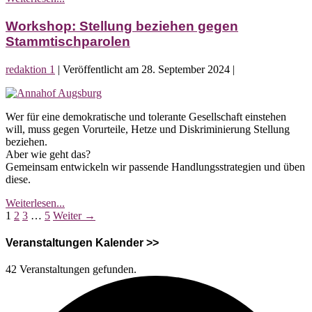
Reihe:
Demokratie
Workshop: Stellung beziehen gegen
in
Stammtischparolen
Gefahr
redaktion 1
|
Veröffentlicht am
28. September 2024
|
Workshop:
Stellung
Wer für eine demokratische und tolerante Gesellschaft einstehen
beziehen
will, muss gegen Vorurteile, Hetze und Diskriminierung Stellung
gegen
beziehen.
Stammtischparolen
Aber wie geht das?
Gemeinsam entwickeln wir passende Handlungsstrategien und üben
diese.
Workshop:
Weiterlesen...
Seitennummerierung
Stellung
1
2
3
…
5
Weiter →
beziehen
der
gegen
Veranstaltungen Kalender >>
Stammtischparolen
Beiträge
42 Veranstaltungen gefunden.