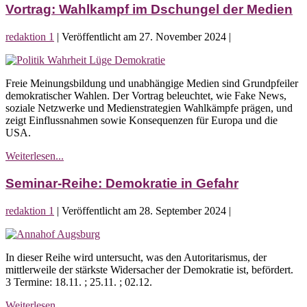
Desinformation
Vortrag: Wahlkampf im Dschungel der Medien
entlarven
redaktion 1
|
Veröffentlicht am
27. November 2024
|
Vortrag:
Wahlkampf
Freie Meinungsbildung und unabhängige Medien sind Grundpfeiler
im
demokratischer Wahlen. Der Vortrag beleuchtet, wie Fake News,
Dschungel
soziale Netzwerke und Medienstrategien Wahlkämpfe prägen, und
der
zeigt Einflussnahmen sowie Konsequenzen für Europa und die
Medien
USA.
Vortrag:
Weiterlesen...
Wahlkampf
im
Seminar-Reihe: Demokratie in Gefahr
Dschungel
der
redaktion 1
|
Veröffentlicht am
28. September 2024
|
Medien
Seminar-
Reihe:
In dieser Reihe wird untersucht, was den Autoritarismus, der
Demokratie
mittlerweile der stärkste Widersacher der Demokratie ist, befördert.
in
3 Termine: 18.11. ; 25.11. ; 02.12.
Gefahr
Seminar-
Weiterlesen...