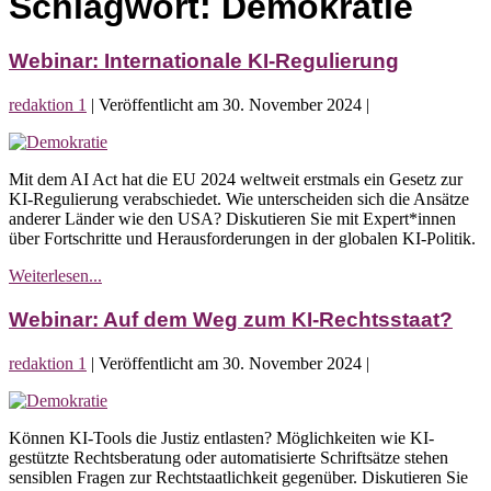
Schlagwort:
Demokratie
Webinar: Internationale KI-Regulierung
redaktion 1
|
Veröffentlicht am
30. November 2024
|
Webinar:
Internationale
Mit dem AI Act hat die EU 2024 weltweit erstmals ein Gesetz zur
KI-
KI-Regulierung verabschiedet. Wie unterscheiden sich die Ansätze
Regulierung
anderer Länder wie den USA? Diskutieren Sie mit Expert*innen
über Fortschritte und Herausforderungen in der globalen KI-Politik.
Webinar:
Weiterlesen...
Internationale
KI-
Webinar: Auf dem Weg zum KI-Rechtsstaat?
Regulierung
redaktion 1
|
Veröffentlicht am
30. November 2024
|
Webinar:
Auf
Können KI-Tools die Justiz entlasten? Möglichkeiten wie KI-
dem
gestützte Rechtsberatung oder automatisierte Schriftsätze stehen
Weg
sensiblen Fragen zur Rechtstaatlichkeit gegenüber. Diskutieren Sie
zum