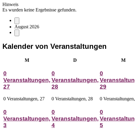
Hinweis
Es wurden keine Ergebnisse gefunden.
August 2026
Kalender von Veranstaltungen
Montag
Dienstag
Mitt
M
D
M
0
0
0
Veranstaltungen,
Veranstaltungen,
Veranstaltun
27
28
29
0 Veranstaltungen,
27
0 Veranstaltungen,
28
0 Veranstaltungen
0
0
0
Veranstaltungen,
Veranstaltungen,
Veranstaltun
3
4
5