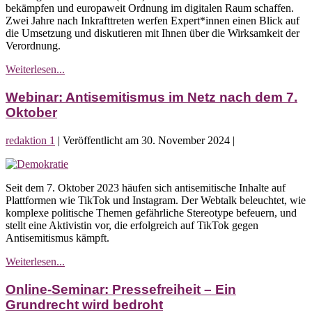
bekämpfen und europaweit Ordnung im digitalen Raum schaffen.
der
Zwei Jahre nach Inkrafttreten werfen Expert*innen einen Blick auf
neue
die Umsetzung und diskutieren mit Ihnen über die Wirksamkeit der
Sheriff?
Verordnung.
Webinar:
Weiterlesen...
Was
taugt
Webinar: Antisemitismus im Netz nach dem 7.
der
Oktober
neue
Sheriff?
redaktion 1
|
Veröffentlicht am
30. November 2024
|
Webinar:
Antisemitismus
Seit dem 7. Oktober 2023 häufen sich antisemitische Inhalte auf
im
Plattformen wie TikTok und Instagram. Der Webtalk beleuchtet, wie
Netz
komplexe politische Themen gefährliche Stereotype befeuern, und
nach
stellt eine Aktivistin vor, die erfolgreich auf TikTok gegen
dem
Antisemitismus kämpft.
7.
Oktober
Webinar:
Weiterlesen...
Antisemitismus
im
Online-Seminar: Pressefreiheit – Ein
Netz
Grundrecht wird bedroht
nach