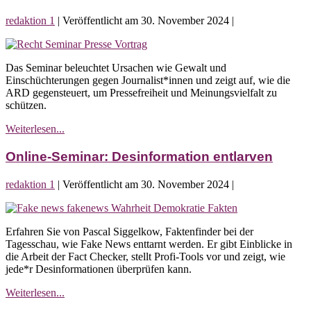
dem
redaktion 1
|
Veröffentlicht am
30. November 2024
|
7.
Oktober
Online-
Seminar:
Das Seminar beleuchtet Ursachen wie Gewalt und
Pressefreiheit
Einschüchterungen gegen Journalist*innen und zeigt auf, wie die
–
ARD gegensteuert, um Pressefreiheit und Meinungsvielfalt zu
Ein
schützen.
Grundrecht
wird
Online-
Weiterlesen...
bedroht
Seminar:
Pressefreiheit
Online-Seminar: Desinformation entlarven
–
Ein
redaktion 1
|
Veröffentlicht am
30. November 2024
|
Grundrecht
wird
Online-
bedroht
Seminar:
Erfahren Sie von Pascal Siggelkow, Faktenfinder bei der
Desinformation
Tagesschau, wie Fake News enttarnt werden. Er gibt Einblicke in
entlarven
die Arbeit der Fact Checker, stellt Profi-Tools vor und zeigt, wie
jede*r Desinformationen überprüfen kann.
Online-
Weiterlesen...
Seminar: