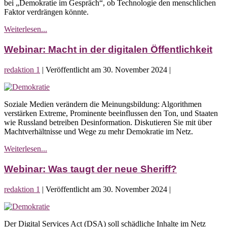
bei „Demokratie im Gespräch“, ob Technologie den menschlichen
KI-
Faktor verdrängen könnte.
Rechtsstaat?
Webinar:
Weiterlesen...
Auf
dem
Webinar: Macht in der digitalen Öffentlichkeit
Weg
zum
redaktion 1
|
Veröffentlicht am
30. November 2024
|
KI-
Rechtsstaat?
Webinar:
Macht
Soziale Medien verändern die Meinungsbildung: Algorithmen
in
verstärken Extreme, Prominente beeinflussen den Ton, und Staaten
der
wie Russland betreiben Desinformation. Diskutieren Sie mit über
digitalen
Machtverhältnisse und Wege zu mehr Demokratie im Netz.
Öffentlichkeit
Webinar:
Weiterlesen...
Macht
in
Webinar: Was taugt der neue Sheriff?
der
digitalen
redaktion 1
|
Veröffentlicht am
30. November 2024
|
Öffentlichkeit
Webinar:
Was
Der Digital Services Act (DSA) soll schädliche Inhalte im Netz
taugt