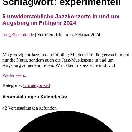
Schlagwort:
experimentell
5 unwiderstehliche Jazzkonzerte in und um
Augsburg im Frühjahr 2024
frag@lieslotte.de
|
Veröffentlicht am
6. Februar 2024
|
5
unwiderstehliche
Mit groovigem Jazz in den Frühling Mit dem Frühling erwacht nicht
Jazzkonzerte
nur die Natur, sondern auch die Jazz-Musikszene in und um
in
Augsburg zu neuem Leben. Wir haben 5 klassische und […]
und
um
5
Weiterlesen...
Augsburg
unwiderstehliche
im
Kategorie:
Uncategorized
Jazzkonzerte
Frühjahr
in
2024
und
Veranstaltungen Kalender >>
um
Augsburg
42 Veranstaltungen gefunden.
im
Frühjahr
2024