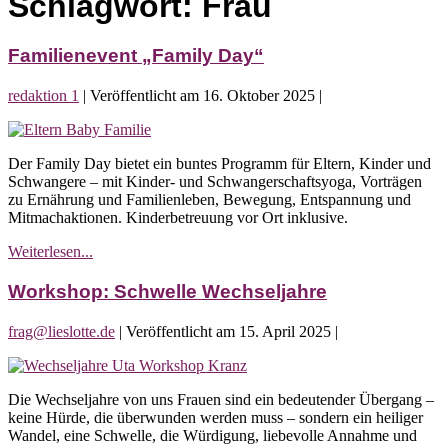
Schlagwort:
Frau
Familienevent „Family Day“
redaktion 1
|
Veröffentlicht am
16. Oktober 2025
|
Familienevent
„Family
Der Family Day bietet ein buntes Programm für Eltern, Kinder und
Day“
Schwangere – mit Kinder- und Schwangerschaftsyoga, Vorträgen
zu Ernährung und Familienleben, Bewegung, Entspannung und
Mitmachaktionen. Kinderbetreuung vor Ort inklusive.
Familienevent
Weiterlesen...
„Family
Day“
Workshop: Schwelle Wechseljahre
frag@lieslotte.de
|
Veröffentlicht am
15. April 2025
|
Workshop:
Schwelle
Die Wechseljahre von uns Frauen sind ein bedeutender Übergang –
Wechseljahre
keine Hürde, die überwunden werden muss – sondern ein heiliger
Wandel, eine Schwelle, die Würdigung, liebevolle Annahme und