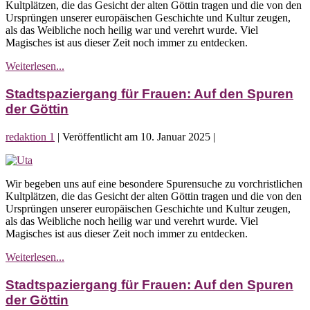
Kultplätzen, die das Gesicht der alten Göttin tragen und die von den
Auf
Ursprüngen unserer europäischen Geschichte und Kultur zeugen,
den
als das Weibliche noch heilig war und verehrt wurde. Viel
Spuren
Magisches ist aus dieser Zeit noch immer zu entdecken.
der
Göttin
Stadtspaziergang
Weiterlesen...
für
Frauen:
Stadtspaziergang für Frauen: Auf den Spuren
Auf
der Göttin
den
Spuren
redaktion 1
|
Veröffentlicht am
10. Januar 2025
|
der
Göttin
Stadtspaziergang
für
Wir begeben uns auf eine besondere Spurensuche zu vorchristlichen
Frauen:
Kultplätzen, die das Gesicht der alten Göttin tragen und die von den
Auf
Ursprüngen unserer europäischen Geschichte und Kultur zeugen,
den
als das Weibliche noch heilig war und verehrt wurde. Viel
Spuren
Magisches ist aus dieser Zeit noch immer zu entdecken.
der
Göttin
Stadtspaziergang
Weiterlesen...
für
Frauen:
Stadtspaziergang für Frauen: Auf den Spuren
Auf
der Göttin
den