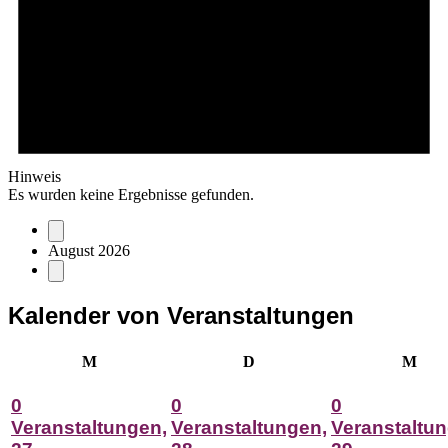
Hinweis
Es wurden keine Ergebnisse gefunden.
August 2026
Kalender von Veranstaltungen
Montag
Dienstag
Mitt
M
D
M
0
0
0
Veranstaltungen,
Veranstaltungen,
Veranstaltun