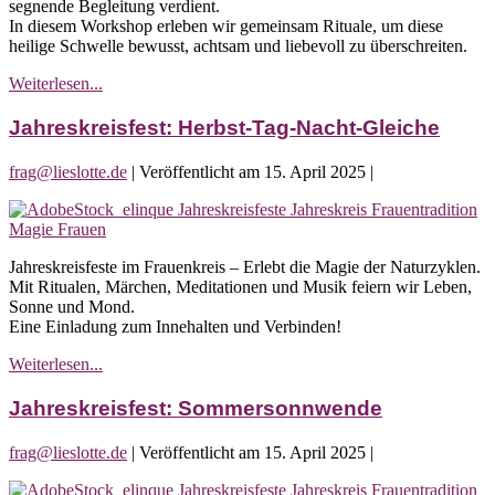
segnende Begleitung verdient.
In diesem Workshop erleben wir gemeinsam Rituale, um diese
heilige Schwelle bewusst, achtsam und liebevoll zu überschreiten.
Workshop:
Weiterlesen...
Schwelle
Wechseljahre
Jahreskreisfest: Herbst-Tag-Nacht-Gleiche
frag@lieslotte.de
|
Veröffentlicht am
15. April 2025
|
Jahreskreisfest:
Herbst-
Tag-
Jahreskreisfeste im Frauenkreis – Erlebt die Magie der Naturzyklen.
Nacht-
Mit Ritualen, Märchen, Meditationen und Musik feiern wir Leben,
Gleiche
Sonne und Mond.
Eine Einladung zum Innehalten und Verbinden!
Jahreskreisfest:
Weiterlesen...
Herbst-
Tag-
Jahreskreisfest: Sommersonnwende
Nacht-
Gleiche
frag@lieslotte.de
|
Veröffentlicht am
15. April 2025
|
Jahreskreisfest: