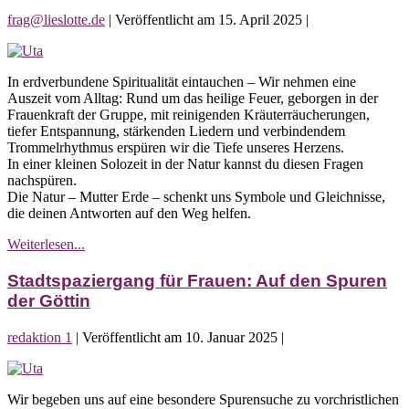
frag@lieslotte.de
|
Veröffentlicht am
15. April 2025
|
Ritualabend
zum
In erdverbundene Spiritualität eintauchen – Wir nehmen eine
Vollmond
Auszeit vom Alltag: Rund um das heilige Feuer, geborgen in der
Frauenkraft der Gruppe, mit reinigenden Kräuterräucherungen,
tiefer Entspannung, stärkenden Liedern und verbindendem
Trommelrhythmus erspüren wir die Tiefe unseres Herzens.
In einer kleinen Solozeit in der Natur kannst du diesen Fragen
nachspüren.
Die Natur – Mutter Erde – schenkt uns Symbole und Gleichnisse,
die deinen Antworten auf den Weg helfen.
Ritualabend
Weiterlesen...
zum
Vollmond
Stadtspaziergang für Frauen: Auf den Spuren
der Göttin
redaktion 1
|
Veröffentlicht am
10. Januar 2025
|
Stadtspaziergang
für
Wir begeben uns auf eine besondere Spurensuche zu vorchristlichen
Frauen: