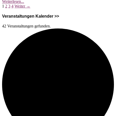
Vortrag:
Weiterlesen...
Seitennummerierung
Einführung
1
2
3
4
Weiter →
ins
der
Matriarchat
Veranstaltungen Kalender >>
Beiträge
42 Veranstaltungen gefunden.