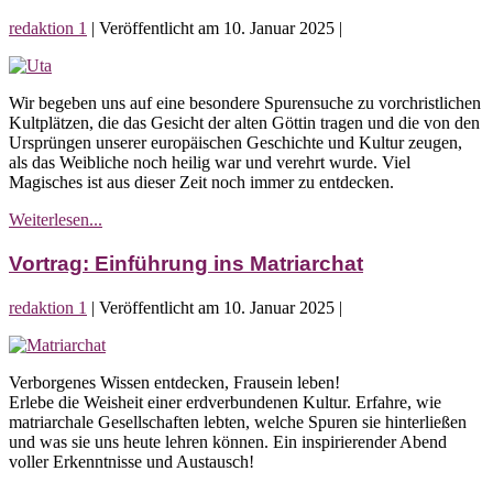
Spuren
redaktion 1
|
Veröffentlicht am
10. Januar 2025
|
der
Göttin
Stadtspaziergang
für
Wir begeben uns auf eine besondere Spurensuche zu vorchristlichen
Frauen:
Kultplätzen, die das Gesicht der alten Göttin tragen und die von den
Auf
Ursprüngen unserer europäischen Geschichte und Kultur zeugen,
den
als das Weibliche noch heilig war und verehrt wurde. Viel
Spuren
Magisches ist aus dieser Zeit noch immer zu entdecken.
der
Göttin
Stadtspaziergang
Weiterlesen...
für
Frauen:
Vortrag: Einführung ins Matriarchat
Auf
den
redaktion 1
|
Veröffentlicht am
10. Januar 2025
|
Spuren
der
Vortrag:
Göttin
Einführung
Verborgenes Wissen entdecken, Frausein leben!
ins
Erlebe die Weisheit einer erdverbundenen Kultur. Erfahre, wie
Matriarchat
matriarchale Gesellschaften lebten, welche Spuren sie hinterließen
und was sie uns heute lehren können. Ein inspirierender Abend
voller Erkenntnisse und Austausch!