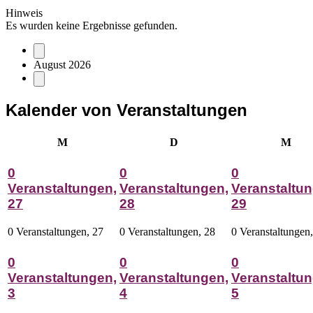
Hinweis
Es wurden keine Ergebnisse gefunden.
August 2026
Kalender von Veranstaltungen
Montag
Dienstag
Mitt
M
D
M
0
0
0
Veranstaltungen,
Veranstaltungen,
Veranstaltun
27
28
29
0 Veranstaltungen,
27
0 Veranstaltungen,
28
0 Veranstaltungen
0
0
0
Veranstaltungen,
Veranstaltungen,
Veranstaltun
3
4
5