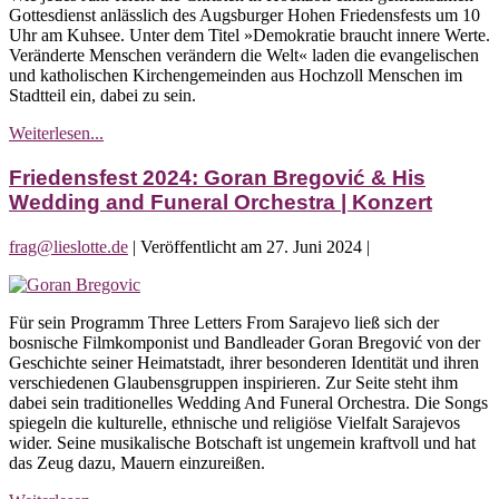
Gottesdienst anlässlich des Augsburger Hohen Friedensfests um 10
Hohes
Uhr am Kuhsee. Unter dem Titel »Demokratie braucht innere Werte.
Friedensfest
Veränderte Menschen verändern die Welt« laden die evangelischen
in
und katholischen Kirchengemeinden aus Hochzoll Menschen im
Hochzoll
Stadtteil ein, dabei zu sein.
Friedensfest
Weiterlesen...
2024:
Augsburger
Friedensfest 2024: Goran Bregović & His
Hohes
Wedding and Funeral Orchestra | Konzert
Friedensfest
in
frag@lieslotte.de
|
Veröffentlicht am
27. Juni 2024
|
Hochzoll
Friedensfest
2024:
Für sein Programm Three Letters From Sarajevo ließ sich der
Goran
bosnische Filmkomponist und Bandleader Goran Bregović von der
Bregović
Geschichte seiner Heimatstadt, ihrer besonderen Identität und ihren
&
verschiedenen Glaubensgruppen inspirieren. Zur Seite steht ihm
His
dabei sein traditionelles Wedding And Funeral Orchestra. Die Songs
Wedding
spiegeln die kulturelle, ethnische und religiöse Vielfalt Sarajevos
and
wider. Seine musikalische Botschaft ist ungemein kraftvoll und hat
Funeral
das Zeug dazu, Mauern einzureißen.
Orchestra
|