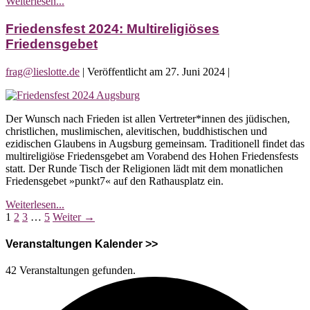
Friedensfest
Weiterlesen...
Konzert
2024:
Goran
Friedensfest 2024: Multireligiöses
Bregović
Friedensgebet
&
His
frag@lieslotte.de
|
Veröffentlicht am
27. Juni 2024
|
Wedding
and
Friedensfest
Funeral
2024:
Orchestra
Der Wunsch nach Frieden ist allen Vertreter*innen des jüdischen,
Multireligiöses
|
christlichen, muslimischen, alevitischen, buddhistischen und
Friedensgebet
Konzert
ezidischen Glaubens in Augsburg gemeinsam. Traditionell findet das
multireligiöse Friedensgebet am Vorabend des Hohen Friedensfests
statt. Der Runde Tisch der Religionen lädt mit dem monatlichen
Friedensgebet »punkt7« auf den Rathausplatz ein.
Friedensfest
Weiterlesen...
Seitennummerierung
2024:
1
2
3
…
5
Weiter →
Multireligiöses
der
Friedensgebet
Veranstaltungen Kalender >>
Beiträge
42 Veranstaltungen gefunden.