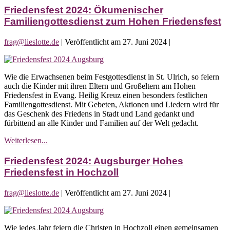
Ökumenischer
Friedensfest 2024: Ökumenischer
Festgottesdienst
Familiengottesdienst zum Hohen Friedensfest
zum
Hohen
frag@lieslotte.de
|
Veröffentlicht am
27. Juni 2024
|
Friedensfest
Friedensfest
2024:
Wie die Erwachsenen beim Festgottesdienst in St. Ulrich, so feiern
Ökumenischer
auch die Kinder mit ihren Eltern und Großeltern am Hohen
Familiengottesdienst
Friedensfest in Evang. Heilig Kreuz einen besonders festlichen
zum
Familiengottesdienst. Mit Gebeten, Aktionen und Liedern wird für
Hohen
das Geschenk des Friedens in Stadt und Land gedankt und
Friedensfest
fürbittend an alle Kinder und Familien auf der Welt gedacht.
Friedensfest
Weiterlesen...
2024:
Ökumenischer
Friedensfest 2024: Augsburger Hohes
Familiengottesdienst
Friedensfest in Hochzoll
zum
Hohen
frag@lieslotte.de
|
Veröffentlicht am
27. Juni 2024
|
Friedensfest
Friedensfest
2024:
Wie jedes Jahr feiern die Christen in Hochzoll einen gemeinsamen
Augsburger