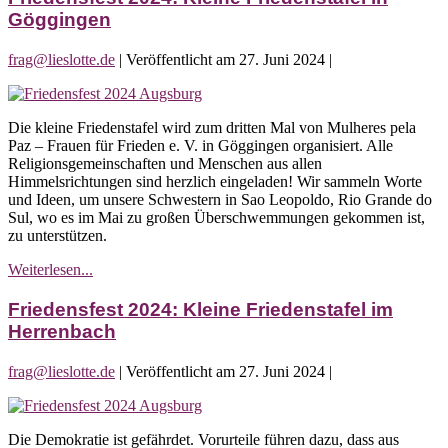
Friedenstafel
Göggingen
frag@lieslotte.de
|
Veröffentlicht am
27. Juni 2024
|
Friedensfest
2024:
Die kleine Friedenstafel wird zum dritten Mal von Mulheres pela
Kleine
Paz – Frauen für Frieden e. V. in Göggingen organisiert. Alle
Friedenstafel
Religionsgemeinschaften und Menschen aus allen
in
Himmelsrichtungen sind herzlich eingeladen! Wir sammeln Worte
Göggingen
und Ideen, um unsere Schwestern in Sao Leopoldo, Rio Grande do
Sul, wo es im Mai zu großen Überschwemmungen gekommen ist,
zu unterstützen.
Friedensfest
Weiterlesen...
2024:
Kleine
Friedensfest 2024: Kleine Friedenstafel im
Friedenstafel
Herrenbach
in
Göggingen
frag@lieslotte.de
|
Veröffentlicht am
27. Juni 2024
|
Friedensfest
2024:
Die Demokratie ist gefährdet. Vorurteile führen dazu, dass aus
Kleine