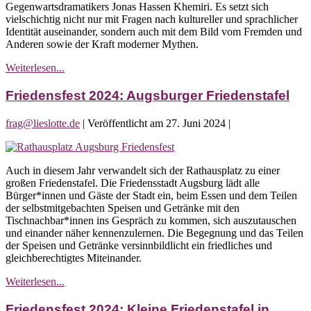
Gegenwartsdramatikers Jonas Hassen Khemiri. Es setzt sich
|
vielschichtig nicht nur mit Fragen nach kultureller und sprachlicher
Theaterstück
Identität auseinander, sondern auch mit dem Bild vom Fremden und
Anderen sowie der Kraft moderner Mythen.
Friedensfest
Weiterlesen...
2024:
Invasion!
Friedensfest 2024: Augsburger Friedenstafel
|
Theaterstück
frag@lieslotte.de
|
Veröffentlicht am
27. Juni 2024
|
Friedensfest
2024:
Auch in diesem Jahr verwandelt sich der Rathausplatz zu einer
Augsburger
großen Friedenstafel. Die Friedensstadt Augsburg lädt alle
Friedenstafel
Bürger*innen und Gäste der Stadt ein, beim Essen und dem Teilen
der selbstmitgebachten Speisen und Getränke mit den
Tischnachbar*innen ins Gespräch zu kommen, sich auszutauschen
und einander näher kennenzulernen. Die Begegnung und das Teilen
der Speisen und Getränke versinnbildlicht ein friedliches und
gleichberechtigtes Miteinander.
Friedensfest
Weiterlesen...
2024:
Augsburger
Friedensfest 2024: Kleine Friedenstafel in