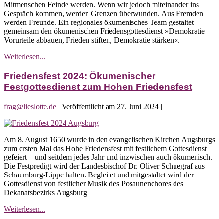
Mitmenschen Feinde werden. Wenn wir jedoch miteinander ins
Friedenstafel
Gespräch kommen, werden Grenzen überwunden. Aus Fremden
im
werden Freunde. Ein regionales ökumenisches Team gestaltet
Herrenbach
gemeinsam den ökumenischen Friedensgottesdienst »Demokratie –
Vorurteile abbauen, Frieden stiften, Demokratie stärken«.
Friedensfest
Weiterlesen...
2024:
Kleine
Friedensfest 2024: Ökumenischer
Friedenstafel
Festgottesdienst zum Hohen Friedensfest
im
Herrenbach
frag@lieslotte.de
|
Veröffentlicht am
27. Juni 2024
|
Friedensfest
2024:
Am 8. August 1650 wurde in den evangelischen Kirchen Augsburgs
Ökumenischer
zum ersten Mal das Hohe Friedensfest mit festlichem Gottesdienst
Festgottesdienst
gefeiert – und seitdem jedes Jahr und inzwischen auch ökumenisch.
zum
Die Festpredigt wird der Landesbischof Dr. Oliver Schuegraf aus
Hohen
Schaumburg-Lippe halten. Begleitet und mitgestaltet wird der
Friedensfest
Gottesdienst von festlicher Musik des Posaunenchores des
Dekanatsbezirks Augsburg.
Friedensfest
Weiterlesen...
2024: