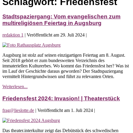
Schlagwort:
Friedensfest
Stadtspaziergang: Vom evangelischen zum
multireligiösen Feiertag in Augsburg
redaktion 1
|
Veröffentlicht am
29. Juli 2024
|
Stadtspaziergang:
Vom
Augsburg ist stolz auf seinen einzigartigen Feiertag am 8. August.
evangelischen
Seit 2018 gehört er zum bundesweiten Verzeichnis des
zum
immateriellen Kulturerbes. Wo kommt das Friedensfest her? Was ist
multireligiösen
im Lauf der Geschichte daraus geworden? Der Stadtspaziergang
Feiertag
vermittelt Hintergrundwissen und führt zu relevanten Orten.
in
Augsburg
Stadtspaziergang:
Weiterlesen...
Vom
evangelischen
Friedensfest 2024: Invasion! | Theaterstück
zum
multireligiösen
frag@lieslotte.de
|
Veröffentlicht am
1. Juli 2024
|
Feiertag
in
Friedensfest
Augsburg
2024:
Das theater.interkultur zeigt das Debütstück des schwedischen
Invasion!