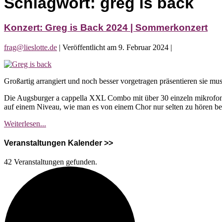
Schlagwort:
greg is back
Konzert: Greg is Back 2024 | Sommerkonzert
frag@lieslotte.de
|
Veröffentlicht am
9. Februar 2024
|
Konzert:
Greg
Großartig arrangiert und noch besser vorgetragen präsentieren sie m
is
Back
Die Augsburger a cappella XXL Combo mit über 30 einzeln mikrofoni
2024
auf einem Niveau, wie man es von einem Chor nur selten zu hören 
|
Sommerkonzert
Konzert:
Weiterlesen...
Greg
is
Veranstaltungen Kalender >>
Back
2024
42 Veranstaltungen gefunden.
|
Sommerkonzert