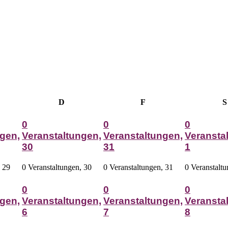
woch
Donnerstag
Freitag
D
F
S
0
0
0
gen,
Veranstaltungen,
Veranstaltungen,
Veransta
30
31
1
,
29
0 Veranstaltungen,
30
0 Veranstaltungen,
31
0 Veranstalt
0
0
0
gen,
Veranstaltungen,
Veranstaltungen,
Veransta
6
7
8