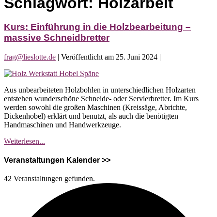
Schlagwort:
Holzarbeit
Kurs: Einführung in die Holzbearbeitung –
massive Schneidbretter
frag@lieslotte.de
|
Veröffentlicht am
25. Juni 2024
|
Kurs:
Einführung
Aus unbearbeiteten Holzbohlen in unterschiedlichen Holzarten
in
entstehen wunderschöne Schneide- oder Servierbretter. Im Kurs
die
werden sowohl die großen Maschinen (Kreissäge, Abrichte,
Holzbearbeitung
Dickenhobel) erklärt und benutzt, als auch die benötigten
–
Handmaschinen und Handwerkzeuge.
massive
Schneidbretter
Kurs:
Weiterlesen...
Einführung
in
Veranstaltungen Kalender >>
die
Holzbearbeitung
42 Veranstaltungen gefunden.
–
massive
Schneidbretter