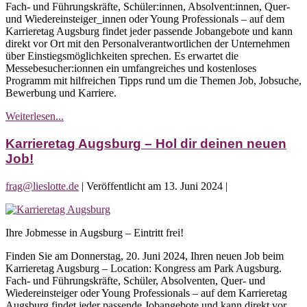
Fach- und Führungskräfte, Schüler:innen, Absolvent:innen, Quer-
–
und Wiedereinsteiger_innen oder Young Professionals – auf dem
Ihre
Karrieretag Augsburg findet jeder passende Jobangebote und kann
Jobmesse
direkt vor Ort mit den Personalverantwortlichen der Unternehmen
in
über Einstiegsmöglichkeiten sprechen. Es erwartet die
Augsburg
Messebesucher:ionnen ein umfangreiches und kostenloses
Programm mit hilfreichen Tipps rund um die Themen Job, Jobsuche,
Bewerbung und Karriere.
Karrieretag
Weiterlesen...
Augsburg
–
Karrieretag Augsburg – Hol dir deinen neuen
Ihre
Job!
Jobmesse
in
frag@lieslotte.de
|
Veröffentlicht am
13. Juni 2024
|
Augsburg
Karrieretag
Augsburg
Ihre Jobmesse in Augsburg – Eintritt frei!
–
Hol
Finden Sie am Donnerstag, 20. Juni 2024, Ihren neuen Job beim
dir
Karrieretag Augsburg – Location: Kongress am Park Augsburg.
deinen
Fach- und Führungskräfte, Schüler, Absolventen, Quer- und
neuen
Wiedereinsteiger oder Young Professionals – auf dem Karrieretag
Job!
Augsburg findet jeder passende Jobangebote und kann direkt vor