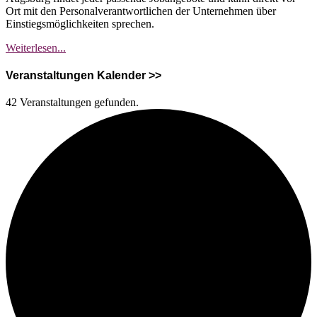
Ort mit den Personalverantwortlichen der Unternehmen über
Einstiegsmöglichkeiten sprechen.
Karrieretag
Weiterlesen...
Augsburg
–
Veranstaltungen Kalender >>
Hol
dir
42 Veranstaltungen gefunden.
deinen
neuen
Job!