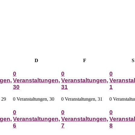
woch
Donnerstag
Freitag
D
F
S
0
0
0
gen,
Veranstaltungen,
Veranstaltungen,
Veransta
30
31
1
,
29
0 Veranstaltungen,
30
0 Veranstaltungen,
31
0 Veranstalt
0
0
0
gen,
Veranstaltungen,
Veranstaltungen,
Veransta
6
7
8