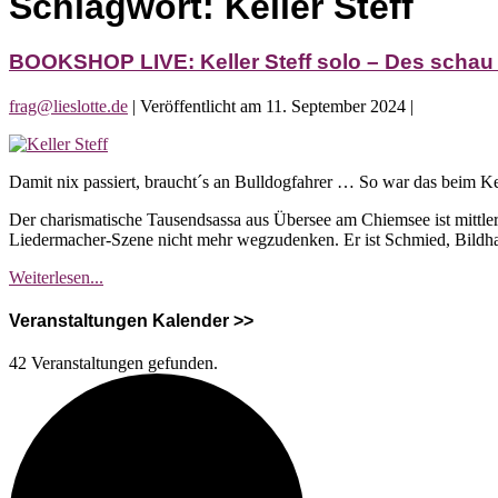
Schlagwort:
Keller Steff
BOOKSHOP LIVE: Keller Steff solo – Des scha
frag@lieslotte.de
|
Veröffentlicht am
11. September 2024
|
BOOKSHOP
LIVE:
Damit nix passiert, braucht´s an Bulldogfahrer … So war das beim Ke
Keller
Steff
Der charismatische Tausendsassa aus Übersee am Chiemsee ist mittler
solo
Liedermacher-Szene nicht mehr wegzudenken. Er ist Schmied, Bildhaue
–
Des
BOOKSHOP
Weiterlesen...
schau
LIVE:
ma
Keller
Veranstaltungen Kalender >>
uns
Steff
Oh
solo
42 Veranstaltungen gefunden.
–
Des
schau
ma
uns
Oh