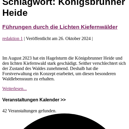
Schlagwort:
Königsbrunner
Heide
Führungen durch die Lichten Kiefernwälder
redaktion 1
|
Veröffentlicht am
26. Oktober 2024
|
Führungen
durch
Im August 2023 hat ein Hagelsturm die Königsbrunner Heide und
die
den lichten Kiefernwald stark geschädigt. Seither verschlechtert sich
Lichten
der Zustand des Waldes zunehmend. Deshalb hat die
Kiefernwälder
Forstverwaltung ein Konzept erarbeitet, um diesen besonderen
Waldlebensraum zu erhalten.
Führungen
Weiterlesen...
durch
die
Veranstaltungen Kalender >>
Lichten
Kiefernwälder
42 Veranstaltungen gefunden.