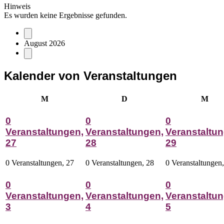
Hinweis
Es wurden keine Ergebnisse gefunden.
August 2026
Kalender von Veranstaltungen
Montag
Dienstag
Mitt
M
D
M
0
0
0
Veranstaltungen,
Veranstaltungen,
Veranstaltun
27
28
29
0 Veranstaltungen,
27
0 Veranstaltungen,
28
0 Veranstaltungen
0
0
0
Veranstaltungen,
Veranstaltungen,
Veranstaltun
3
4
5