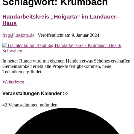
Schlagwort:
Krumbach
Handarbeitskreis „Hoigarta“ im Landauer-
Haus
frag@lieslotte.de
|
Veröffentlicht am
9. Januar 2024
|
Handarbeitskreis
„Hoigarta“
im
In netter Runde wird mit eigenen Händen etwas Schönes erschaffen,
Landauer-
Gemeinsamkeit erlebt alte Projekte fertigbekommen, neue
Haus
Techniken ergründet.
Handarbeitskreis
Weiterlesen...
„Hoigarta“
im
Veranstaltungen Kalender >>
Landauer-
Haus
42 Veranstaltungen gefunden.