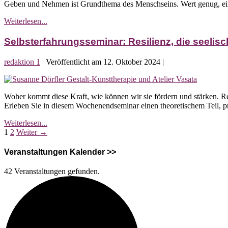
Geben und Nehmen ist Grundthema des Menschseins. Wert genug, ei
von
Geben
Selbsterfahrungsseminar:
Weiterlesen...
und
Das
Nehmen
Geheimnis
Selbsterfahrungsseminar: Resilienz, die seelis
von
Geben
redaktion 1
|
Veröffentlicht am
12. Oktober 2024
|
und
Nehmen
Selbsterfahrungsseminar:
Resilienz,
Woher kommt diese Kraft, wie können wir sie fördern und stärken. Res
die
Erleben Sie in diesem Wochenendseminar einen theoretischem Teil, p
seelische
Widerstandskraft
Selbsterfahrungsseminar:
Weiterlesen...
Seitennummerierung
Resilienz,
1
2
Weiter →
die
der
seelische
Veranstaltungen Kalender >>
Widerstandskraft
Beiträge
42 Veranstaltungen gefunden.