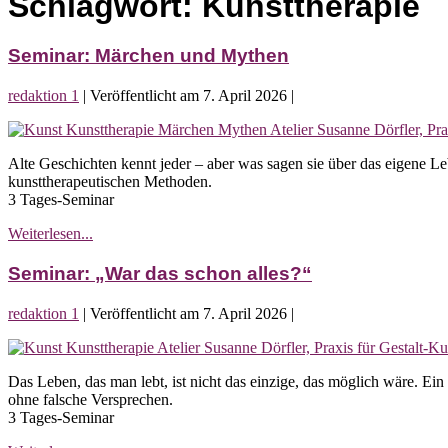
Schlagwort:
Kunsttherapie
Seminar: Märchen und Mythen
redaktion 1
|
Veröffentlicht am
7. April 2026
|
Seminar:
Märchen
Alte Geschichten kennt jeder – aber was sagen sie über das eigene L
und
kunsttherapeutischen Methoden.
Mythen
3 Tages-Seminar
Seminar:
Weiterlesen...
Märchen
und
Seminar: „War das schon alles?“
Mythen
redaktion 1
|
Veröffentlicht am
7. April 2026
|
Seminar:
„War
Das Leben, das man lebt, ist nicht das einzige, das möglich wäre. 
das
ohne falsche Versprechen.
schon
3 Tages-Seminar
alles?“