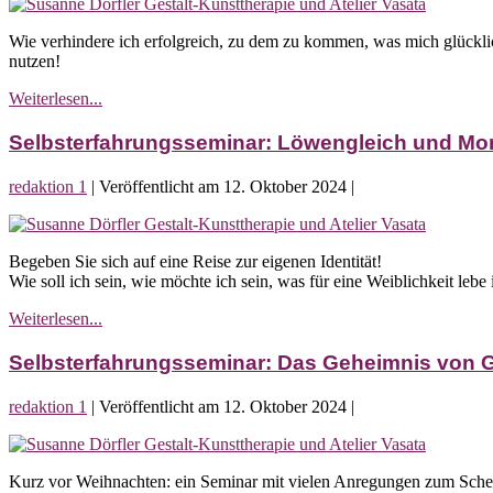
Selbsterfahrungsseminar:
Selbst-
Wie verhindere ich erfolgreich, zu dem zu kommen, was mich glückli
Sabotage
nutzen!
Selbsterfahrungsseminar:
Weiterlesen...
Selbst-
Sabotage
Selbsterfahrungsseminar: Löwengleich und Mo
redaktion 1
|
Veröffentlicht am
12. Oktober 2024
|
Selbsterfahrungsseminar:
Löwengleich
Begeben Sie sich auf eine Reise zur eigenen Identität!
und
Wie soll ich sein, wie möchte ich sein, was für eine Weiblichkeit leb
Mondenschön
–
Selbsterfahrungsseminar:
Weiterlesen...
Frauenmärchen-
Löwengleich
Frauenbilder-
und
Selbsterfahrungsseminar: Das Geheimnis von
Frauenrollen
Mondenschön
–
redaktion 1
|
Veröffentlicht am
12. Oktober 2024
|
Frauenmärchen-
Frauenbilder-
Selbsterfahrungsseminar:
Frauenrollen
Das
Kurz vor Weihnachten: ein Seminar mit vielen Anregungen zum Sche
Geheimnis