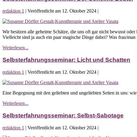
im
Sommeratelier
redaktion 1
|
Veröffentlicht am
12. Oktober 2024
|
Selbsterfahrungsseminar:
Der
Wir besitzen alle geheime Schätze, die uns oft gar nicht bewusst ode
Geheime
Vielleicht sind ja auch ein paar magische Dinge dabei? Was frau/man
Beutel
Selbsterfahrungsseminar:
Weiterlesen...
Der
Geheime
Selbsterfahrungsseminar: Licht und Schatten
Beutel
redaktion 1
|
Veröffentlicht am
12. Oktober 2024
|
Selbsterfahrungsseminar:
Licht
Eine Begegnung mit den geliebten und ungeliebten Seiten in uns: wie 
und
Schatten
Selbsterfahrungsseminar:
Weiterlesen...
Licht
und
Selbsterfahrungsseminar: Selbst-Sabotage
Schatten
redaktion 1
|
Veröffentlicht am
12. Oktober 2024
|