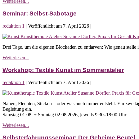
Seminar:
Weiterlesen...
„War
das
Seminar: Selbst-Sabotage
schon
alles?“
redaktion 1
|
Veröffentlicht am
7. April 2026
|
Seminar:
Selbst-
Drei Tage, um die eigenen Blockaden zu entlarven: Wie genau stelle
Sabotage
Seminar:
Weiterlesen...
Selbst-
Sabotage
Workshop: Textile Kunst im Sommeratelier
redaktion 1
|
Veröffentlicht am
7. April 2026
|
Workshop:
Textile
Nähen, Flechten, Sticken – oder was auch immer entsteht. Ein zweitäg
Kunst
Begleitung ein.
im
Samstag 01.08. + Sonntag 02.08.2026, jeweils 9:30–18:00 Uhr
Sommeratelier
Workshop:
Weiterlesen...
Textile
Kunst
Selbsterfahrungsseminar: Der Geheime Beutel