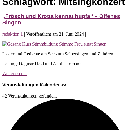
Schlagwort:
Mitsingkonzert
„Frösch und Krotta kennat hupfa“ – Offenes
Singen
redaktion 1
|
Veröffentlicht am
21. Juni 2024
|
„Frösch
und
Lieder und Gedichte am See zum Selbersingen und Zuhören
Krotta
kennat
Leitung: Dagmar Held und Anni Hartmann
hupfa“
–
„Frösch
Weiterlesen...
Offenes
und
Singen
Krotta
Veranstaltungen Kalender >>
kennat
hupfa“
42 Veranstaltungen gefunden.
–
Offenes
Singen