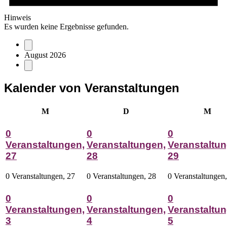
Hinweis
Es wurden keine Ergebnisse gefunden.
August 2026
Kalender von Veranstaltungen
Montag
Dienstag
Mitt
M
D
M
0
0
0
Veranstaltungen,
Veranstaltungen,
Veranstaltun
27
28
29
0 Veranstaltungen,
27
0 Veranstaltungen,
28
0 Veranstaltungen
0
0
0
Veranstaltungen,
Veranstaltungen,
Veranstaltun
3
4
5