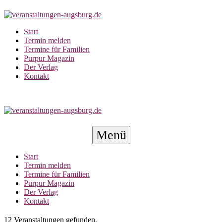
Zum
Inhalt
springen
Start
Termin melden
Termine für Familien
Purpur Magazin
Der Verlag
Kontakt
Menü-
Menü
Schalter
Start
Termin melden
Termine für Familien
Purpur Magazin
Der Verlag
Kontakt
12 Veranstaltungen gefunden.