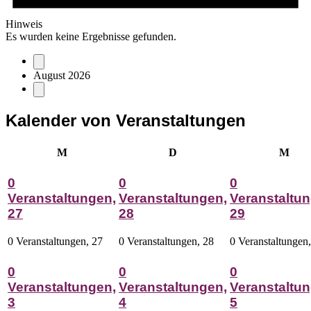
Hinweis
Es wurden keine Ergebnisse gefunden.
August 2026
Kalender von Veranstaltungen
Montag
Dienstag
Mitt
M
D
M
0
0
0
Veranstaltungen,
Veranstaltungen,
Veranstaltun
27
28
29
0 Veranstaltungen,
27
0 Veranstaltungen,
28
0 Veranstaltungen
0
0
0
Veranstaltungen,
Veranstaltungen,
Veranstaltun
3
4
5