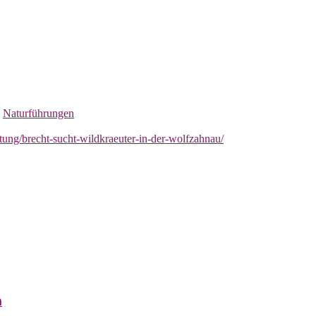
,
Naturführungen
ung/brecht-sucht-wildkraeuter-in-der-wolfzahnau/
m