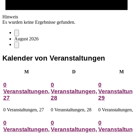
Hinweis
Es wurden keine Ergebnisse gefunden.
August 2026
Kalender von Veranstaltungen
Montag
Dienstag
Mitt
M
D
M
0
0
0
Veranstaltungen,
Veranstaltungen,
Veranstaltun
27
28
29
0 Veranstaltungen,
27
0 Veranstaltungen,
28
0 Veranstaltungen
0
0
0
Veranstaltungen,
Veranstaltungen,
Veranstaltun