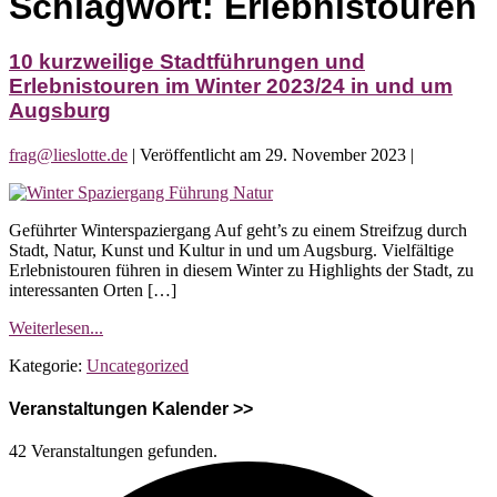
Schlagwort:
Erlebnistouren
10 kurzweilige Stadtführungen und
Erlebnistouren im Winter 2023/24 in und um
Augsburg
frag@lieslotte.de
|
Veröffentlicht am
29. November 2023
|
10
kurzweilige
Geführter Winterspaziergang Auf geht’s zu einem Streifzug durch
Stadtführungen
Stadt, Natur, Kunst und Kultur in und um Augsburg. Vielfältige
und
Erlebnistouren führen in diesem Winter zu Highlights der Stadt, zu
Erlebnistouren
interessanten Orten […]
im
Winter
10
Weiterlesen...
2023/24
kurzweilige
in
Kategorie:
Uncategorized
Stadtführungen
und
und
um
Erlebnistouren
Veranstaltungen Kalender >>
Augsburg
im
Winter
42 Veranstaltungen gefunden.
2023/24
in