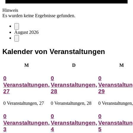
Hinweis
Es wurden keine Ergebnisse gefunden.
August 2026
Kalender von Veranstaltungen
Montag
Dienstag
Mitt
M
D
M
0
0
0
Veranstaltungen,
Veranstaltungen,
Veranstaltun
27
28
29
0 Veranstaltungen,
27
0 Veranstaltungen,
28
0 Veranstaltungen
0
0
0
Veranstaltungen,
Veranstaltungen,
Veranstaltun
3
4
5