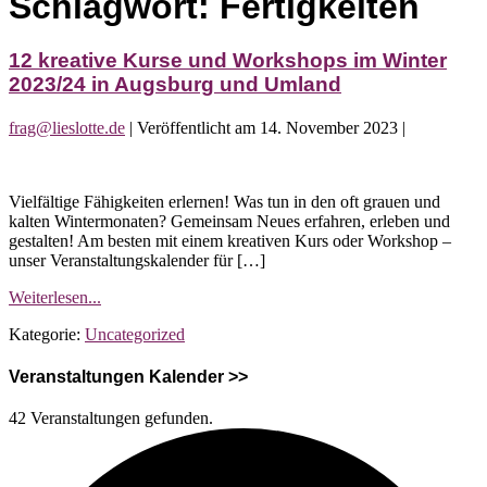
Schlagwort:
Fertigkeiten
12 kreative Kurse und Workshops im Winter
2023/24 in Augsburg und Umland
frag@lieslotte.de
|
Veröffentlicht am
14. November 2023
|
12
kreative
Vielfältige Fähigkeiten erlernen! Was tun in den oft grauen und
Kurse
kalten Wintermonaten? Gemeinsam Neues erfahren, erleben und
und
gestalten! Am besten mit einem kreativen Kurs oder Workshop –
Workshops
unser Veranstaltungskalender für […]
im
Winter
12
Weiterlesen...
2023/24
kreative
in
Kategorie:
Uncategorized
Kurse
Augsburg
und
und
Workshops
Veranstaltungen Kalender >>
Umland
im
Winter
42 Veranstaltungen gefunden.
2023/24
in
Augsburg