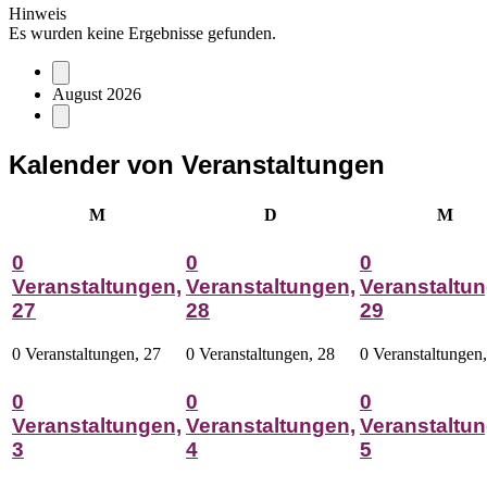
Hinweis
Es wurden keine Ergebnisse gefunden.
August 2026
Kalender von Veranstaltungen
Montag
Dienstag
Mitt
M
D
M
0
0
0
Veranstaltungen,
Veranstaltungen,
Veranstaltun
27
28
29
0 Veranstaltungen,
27
0 Veranstaltungen,
28
0 Veranstaltungen
0
0
0
Veranstaltungen,
Veranstaltungen,
Veranstaltun
3
4
5