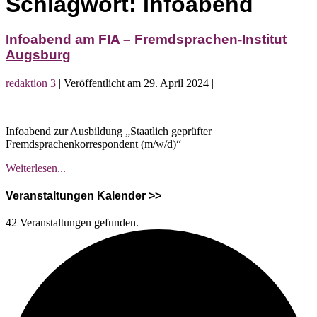
Schlagwort:
Infoabend
Infoabend am FIA – Fremdsprachen-Institut
Augsburg
redaktion 3
|
Veröffentlicht am
29. April 2024
|
Infoabend
am
Infoabend zur Ausbildung „Staatlich geprüfter
FIA
Fremdsprachenkorrespondent (m/w/d)“
–
Fremdsprachen-
Infoabend
Weiterlesen...
Institut
am
Augsburg
FIA
Veranstaltungen Kalender >>
–
Fremdsprachen-
42 Veranstaltungen gefunden.
Institut
Augsburg