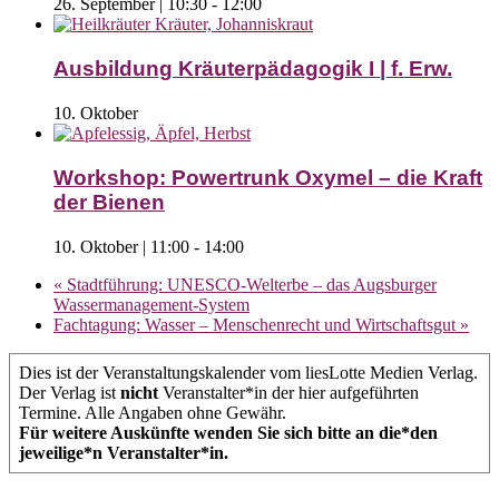
26. September | 10:30
-
12:00
Ausbildung Kräuterpädagogik I | f. Erw.
10. Oktober
Workshop: Powertrunk Oxymel – die Kraft
der Bienen
10. Oktober | 11:00
-
14:00
«
Stadtführung: UNESCO-Welterbe – das Augsburger
Wassermanagement-System
Fachtagung: Wasser – Menschenrecht und Wirtschaftsgut
»
Dies ist der Veranstaltungskalender vom liesLotte Medien Verlag.
Der Verlag ist
nicht
Veranstalter*in der hier aufgeführten
Termine. Alle Angaben ohne Gewähr.
Für weitere Auskünfte wenden Sie sich bitte an die*den
jeweilige*n Veranstalter*in.