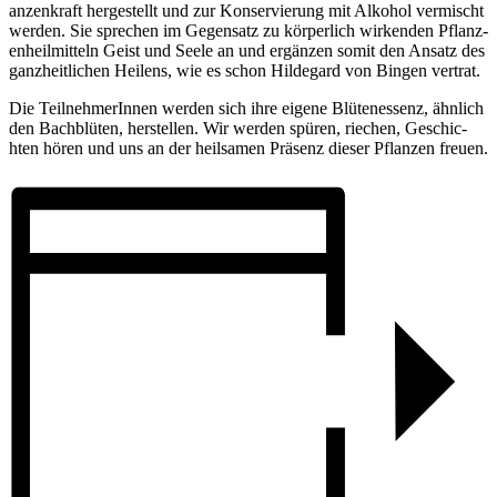
an­z­e­nkr­a­ft herge­stel­lt und zur Ko­n­serv­ier­ung mit Al­kohol ver­mischt
wer­den. Sie sp­rec­hen im Geg­ensatz zu körperl­ich wirk­e­n­den Pfl­an­z­
en­heilm­it­te­ln Geist und Seele an und erg­än­z­en so­mit den Ansatz des
ganz­he­it­l­ic­hen He­il­e­ns, wie es schon Hil­deg­ard von Bi­ngen ver­trat.
Die Teilne­hmerIn­n­en wer­den sich ihre eig­e­ne Bl­üten­es­senz, ähnl­ich
den Bac­hbl­üten, her­stel­l­en. Wir wer­den sp­ü­r­en, riec­hen, Ge­schic­
hten hö­r­en und uns an der he­il­s­amen Pr­äsenz di­e­ser Pfl­an­z­en freuen.