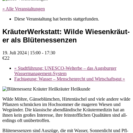
« Alle Veranstaltungen
Diese Veranstaltung hat bereits stattgefunden.
Kr­äut­er­W­erkstatt: Wil­de Wiese­nkr­äut­
er als Bl­üten­es­sen­z­en
19. Juli 2024 | 15:00
-
17:30
€22
«
Stadtführung: UNESCO-Welterbe – das Augsburger
Wassermanagement-System
Fachtagung: Wasser – Menschenrecht und Wirtschaftsgut
»
Wil­de Möh­re, Gän­sebl­ümc­hen, Hir­te­n­täsc­hel und viele an­de­re wil­de
Pfl­an­z­en schmüc­k­en im Hochsom­m­er die mage­ren Wiesen und
Wegrän­der. Die kl­a­s­si­sc­he abe­ndl­ändisc­he Kr­äut­er­me­di­z­in hat an
ihn­en kein großes In­te­r­e­sse, ihre fe­i­n­sto­ffl­ic­hen Qual­i­täten sind al­l­
erdings oft unüb­er­tr­off­en.
Bl­üten­es­sen­z­en sind Aus­züge, die mit Wa­s­ser, Son­n­enl­ic­ht und Pfl­