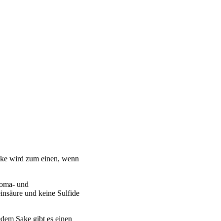
Sake wird zum einen, wenn
roma- und
insäure und keine Sulfide
edem Sake gibt es einen