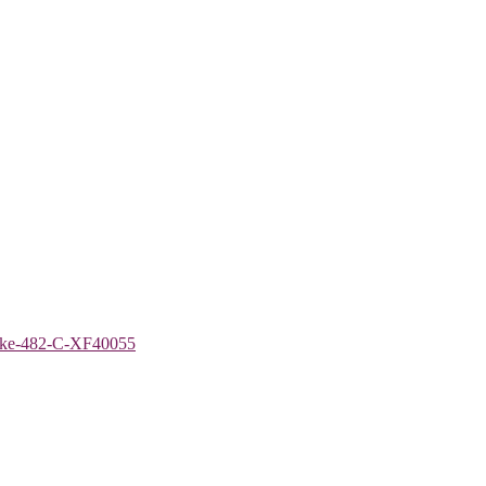
-sake-482-C-XF40055