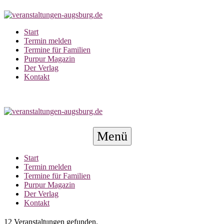
Zum
Inhalt
springen
Start
Termin melden
Termine für Familien
Purpur Magazin
Der Verlag
Kontakt
Menü-
Menü
Schalter
Start
Termin melden
Termine für Familien
Purpur Magazin
Der Verlag
Kontakt
12 Veranstaltungen gefunden.