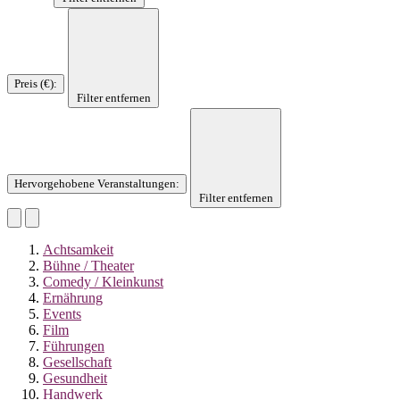
Preis (€)
:
Filter entfernen
Hervorgehobene Veranstaltungen
:
Filter entfernen
Achtsamkeit
Bühne / Theater
Comedy / Kleinkunst
Ernährung
Events
Film
Führungen
Gesellschaft
Gesundheit
Handwerk