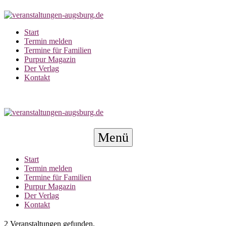
Zum
Inhalt
springen
Start
Termin melden
Termine für Familien
Purpur Magazin
Der Verlag
Kontakt
Menü-
Menü
Schalter
Start
Termin melden
Termine für Familien
Purpur Magazin
Der Verlag
Kontakt
2 Veranstaltungen gefunden.