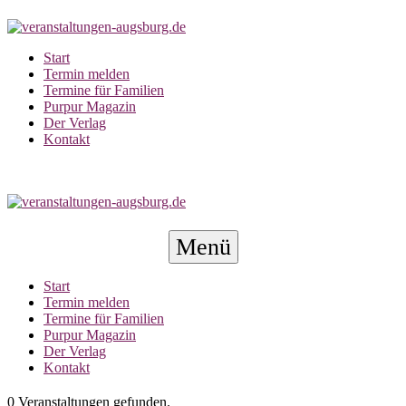
Zum
Inhalt
springen
Start
Termin melden
Termine für Familien
Purpur Magazin
Der Verlag
Kontakt
Menü-
Menü
Schalter
Start
Termin melden
Termine für Familien
Purpur Magazin
Der Verlag
Kontakt
0 Veranstaltungen gefunden.